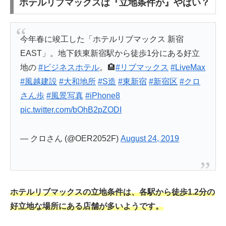
ホテルリブマックスは『立地条件が』やばい？
今年春に竣工した「ホテルリブマックス 新宿
EAST」。地下鉄東新宿駅から徒歩1分にある好立
地の
#ビジネスホテル
。🏨
#リブマックス
#LiveMax
#風越建設
#大和地所
#S造
#東新宿
#新宿区
#クロ
さん歩
#風景写真
#iPhone8
pic.twitter.com/bOhB2pZODI
— クロさん (@OER2052F)
August 24, 2019
ホテルリブマックスの立地条件は、各駅から徒歩1.2分の
好立地な場所にある店舗が多いようです。