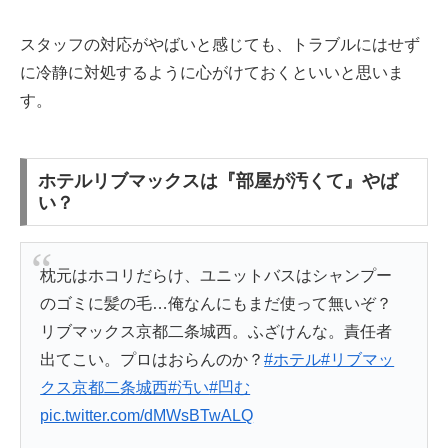
スタッフの対応がやばいと感じても、トラブルにはせず
に冷静に対処するように心がけておくといいと思いま
す。
ホテルリブマックスは『部屋が汚くて』やば
い？
枕元はホコリだらけ、ユニットバスはシャンプー
のゴミに髪の毛…俺なんにもまだ使って無いぞ？
リブマックス京都二条城西。ふざけんな。責任者
出てこい。プロはおらんのか？
#ホテル
#リブマッ
クス京都二条城西
#汚い
#凹む
pic.twitter.com/dMWsBTwALQ