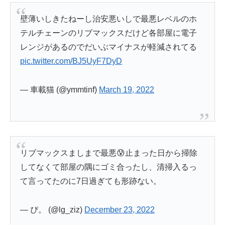
壁薄いしきたねーし治安悪いしで最悪レベルのホ
テルチェーンのリブマックスだけど各部屋に電子
レンジがあるのでだいぶマイナスが軽減されてる
pic.twitter.com/BJ5UyF7DyD
— 車載猫 (@ymmtinf)
March 19, 2022
リブマックスましまで最悪😰止まった日から掃除
してなくて部屋の隅にゴミ合ったし、清掃入るっ
て言ってたのに7日過ぎても形跡ない。
— ぴ。 (@lg_ziz)
December 23, 2022