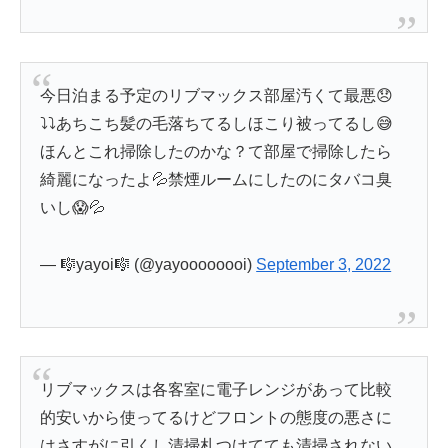
今日泊まる予定のリブマックス部屋汚くて最悪😞
⤵️⤵️あちこち髪の毛落ちてるしほこり被ってるし😅
ほんとこれ掃除したのかな？て部屋で掃除したら
綺麗になったよ💦禁煙ルームにしたのにタバコ臭
いし😱💦
— 🎼yayoi🎼 (@yayoooooooi)
September 3, 2022
リブマックスは各客室に電子レンジがあって比較
的安いから使ってるけどフロントの態度の悪さに
はさすがに引くし清掃札つけてても清掃されない