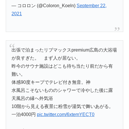
— コロロン (@Coloron_Koeln)
September 22,
2021
出張で泊まったリブマックスpremium広島の大浴場
が良すぎた。 まず人が居ない。
昨今のサウナ施設はどこも待ち当たり前だから有
難い。
体感90度キープでテレビ付き無音。神
水風呂こそないもののシャワーで冷やした後に露
天風呂の縁へ外気浴
10階から見える夜景に粉雪が湯気で舞いあがる。
一泊4000円
pic.twitter.com/6xtemYECT0