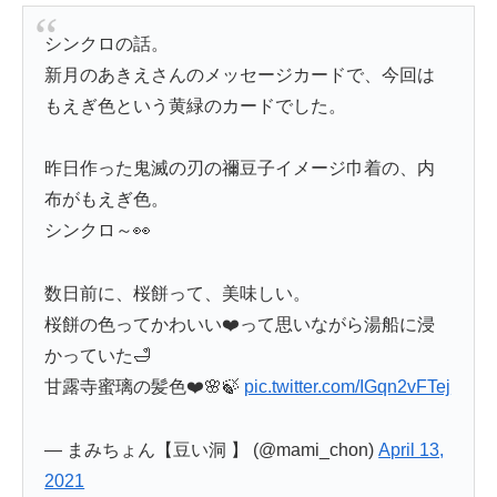
シンクロの話。
新月のあきえさんのメッセージカードで、今回は
もえぎ色という黄緑のカードでした。
昨日作った鬼滅の刃の禰豆子イメージ巾着の、内
布がもえぎ色。
シンクロ～👀
数日前に、桜餅って、美味しい。
桜餅の色ってかわいい❤️って思いながら湯船に浸
かっていた🛁
甘露寺蜜璃の髪色❤️🌸🍃
pic.twitter.com/IGqn2vFTej
— まみちょん【豆い洞 】 (@mami_chon)
April 13,
2021