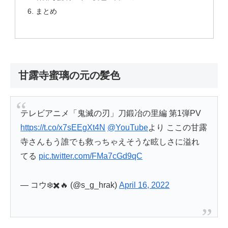
まとめ
甘露寺蜜璃の元の髪色
テレビアニメ「鬼滅の刃」刀鍛冶の里編 第1弾PV
https://t.co/x7sEEgXt4N
@YouTube
より ここの甘露
寺さんもう誰でも救っちゃえそうな眩しさに溢れ
てる
pic.twitter.com/FMa7cGd9qC
— コウ❄️✖️🔥 (@s_g_hrak)
April 16, 2022