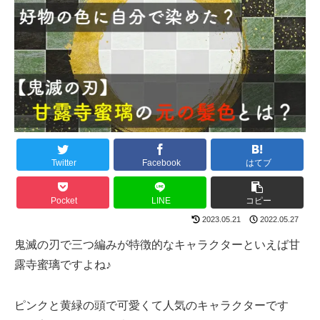
Twitter
Facebook
はてブ
Pocket
LINE
コピー
2023.05.21
2022.05.27
鬼滅の刃で三つ編みが特徴的なキャラクターといえば甘
露寺蜜璃ですよね♪
ピンクと黄緑の頭で可愛くて人気のキャラクターです