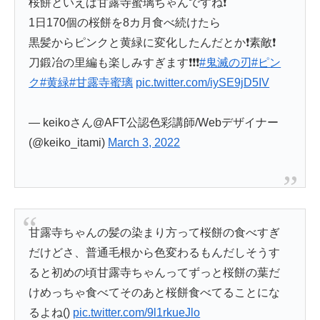
桜餅といえば甘露寺蜜璃ちゃんですね❗️
1日170個の桜餅を8カ月食べ続けたら
黒髪からピンクと黄緑に変化したんだとか❗️素敵❗️
刀鍛冶の里編も楽しみすぎます❗️❗️❗️
#鬼滅の刃
#ピン
ク
#黄緑
#甘露寺蜜璃
pic.twitter.com/iySE9jD5IV
— keikoさん@AFT公認色彩講師/Webデザイナー
(@keiko_itami)
March 3, 2022
甘露寺ちゃんの髪の染まり方って桜餅の食べすぎ
だけどさ、普通毛根から色変わるもんだしそうす
ると初めの頃甘露寺ちゃんってずっと桜餅の葉だ
けめっちゃ食べてそのあと桜餅食べてることにな
るよね()
pic.twitter.com/9l1rkueJlo