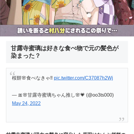
甘露寺蜜璃は好きな食べ物で元の髪色が
染まった？
桜餅🌸食べなきゃ‼︎
pic.twitter.com/C37087h2Wj
— 🎀🌸甘露寺蜜璃ちゃん推し🌸💗 (@oo3ts000)
May 24, 2022