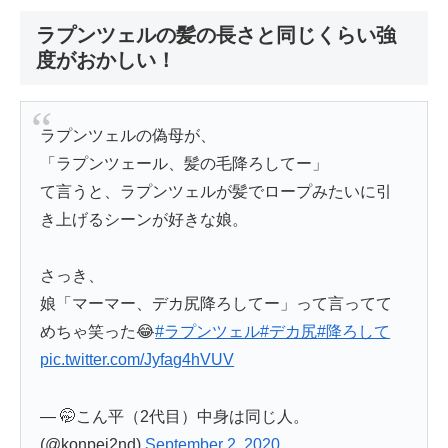
ラプンツェルの髪の長さと同じくらい強
度がおかしい！
ラプンツェルの偽母が、
「ラプンツェール、髪の毛降ろしてー」
て言うと、ラプンツェルが髪でロープみたいに引
き上げるシーンが好きな娘。
さっき、
娘「マーマー、デカ尻降ろしてー」って言ってて
めちゃ笑った😂
#ラプンツェル
#デカ尻
#降ろして
pic.twitter.com/Jyfag4hVUV
— 🤭こん平（2代目）中身は同じ人。
(@konpei2nd)
September 2, 2020