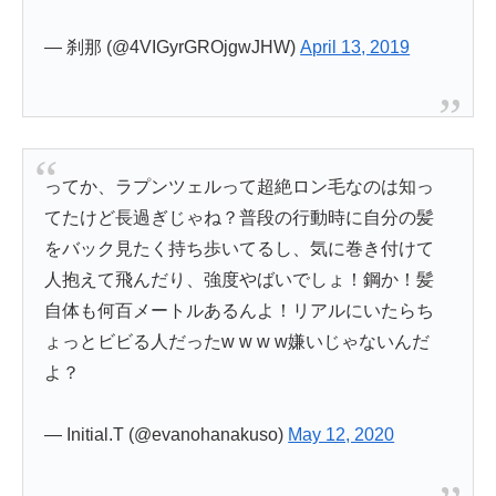
— 刹那 (@4VIGyrGROjgwJHW)
April 13, 2019
ってか、ラプンツェルって超絶ロン毛なのは知っ
てたけど長過ぎじゃね？普段の行動時に自分の髪
をバック見たく持ち歩いてるし、気に巻き付けて
人抱えて飛んだり、強度やばいでしょ！鋼か！髪
自体も何百メートルあるんよ！リアルにいたらち
ょっとビビる人だったw w w w嫌いじゃないんだ
よ？
— Initial.T (@evanohanakuso)
May 12, 2020