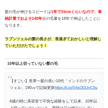
髪の毛が伸びるスピードは
1年で15cmくらいなので、単
純計算でおよそ140年
分の毛量を18年で伸ばしたことに
なります。
ラプンツェルの髪の長さが、長過ぎておかしいと理解し
ていただけたでしょう！
10年以上切っていない髪の毛
【すごい】世界一髪の長い10代「インドのラプン
ツェル」190㎝で記録更新
https://t.co/S4sOGUvC0u
6歳の時に美容室で不快な経験をして以来、10年以
上切っていないという。普段は三つ編みにしてい