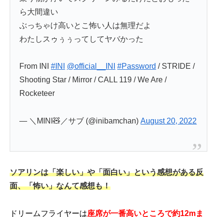
ら大間違い
ぶっちゃけ高いとこ怖い人は無理だよ
わたしスゥぅぅってしてヤバかった
From INI
#INI
@official__INI
#Password
/ STRIDE /
Shooting Star / Mirror / CALL 119 / We Are /
Rocketeer
— ＼MINI🧸／サブ (@inibamchan)
August 20, 2022
ソアリンは「楽しい」や「面白い」という感想がある反
面、「怖い」なんて感想も！
ドリームフライヤーは
座席が一番高いところで約12mま