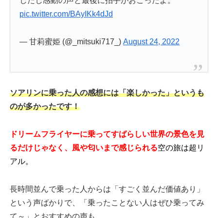
したし感動の声と最後に拍手がおこったよ。
pic.twitter.com/BAyIKk4dJd
— 甘莉蜜姫 (@_mitsuki717_)
August 24, 2022
ソアリンに乗った人の感想には「楽しかった」というも
のが多かったです！
ドリームフライヤーに乗ってすばらしい世界の景色を見
るだけじゃなく、風や匂いまで感じられる
空の旅は超リ
アル。
長時間並んで乗った人からは「すごく並んだ価値あり」
という声ばかりで、「乗ったことない人はぜひ乗ってみ
て～」とおすすめの声も。