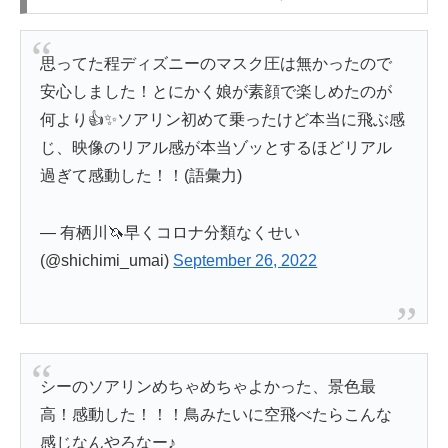
思ってた程ディズニーのマスク圧は無かったので
安心しました！とにかく娘が素顔で楽しめたのが
何より👍✨ソアリン初めて乗ったけど本当に飛ぶ感
じ、映像のリアル感が本当ゾッとするほどリアル
過ぎて感動した！！(語彙力)
— 有栖川🦄早くコロナ分類なくせい
(@shichimi_umai)
September 26, 2022
シーのソアリンめちゃめちゃよかった、景色最
高！感動した！！！鳥みたいに空飛べたらこんな
感じなんやろなー♪