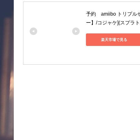
予約　amiibo トリ
ー】/コジャケ](スプラトゥ
楽天市場で見る