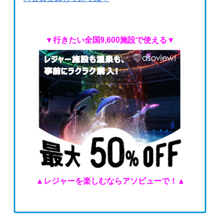
▼
行きたい全国
9,600
施設で使える
▼
▲
レジャーを楽しむならアソビューで！
▲