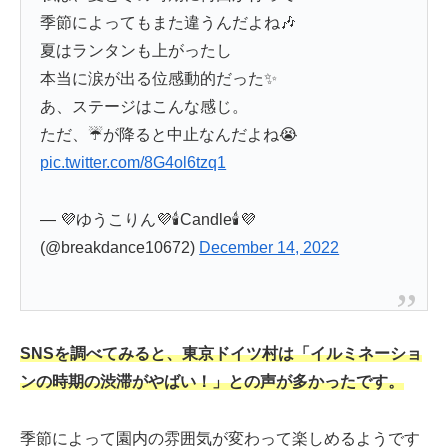
季節によってもまた違うんだよね🎶
夏はランタンも上がったし
本当に涙が出る位感動的だった✨
あ、ステージはこんな感じ。
ただ、☔が降ると中止なんだよね😭
pic.twitter.com/8G4ol6tzq1
— 💜ゆうこりん💜🕯️Candle🕯️💜
(@breakdance10672)
December 14, 2022
SNSを調べてみると、東京ドイツ村は「イルミネーショ
ンの時期の渋滞がやばい！」との声が多かったです。
季節によって園内の雰囲気が変わって楽しめるようです