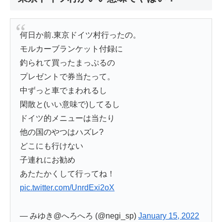
何日か前.東京ドイツ村行ったの。
モルカーブランケット付録に
釣られて買ったまっぷるの
プレゼントで券当たって。
中ずっと車でまわれるし
閑散と(いい意味で)してるし
ドイツ的メニューは当たり
他の国のやつはハズレ?
どこにも行けない
子連れにお勧め
あたたかくして行ってね！
pic.twitter.com/UnrdExi2oX
— みゆき@へろへろ (@negi_sp)
January 15, 2022