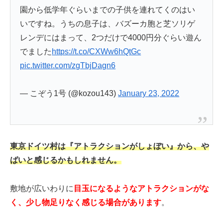
園から低学年ぐらいまでの子供を連れてくのはい
いですね。うちの息子は、バズーカ胞と芝ソリゲ
レンデにはまって、2つだけで4000円分ぐらい遊ん
でました
https://t.co/CXWw6hQtGc
pic.twitter.com/zgTbjDagn6
— こぞう1号 (@kozou143)
January 23, 2022
東京ドイツ村は『アトラクションがしょぼい』から、や
ばいと感じるかもしれません。
敷地が広いわりに
目玉になるような
アトラクションがな
く、少し物足りなく感じる場合があります
。