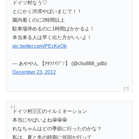
ドイツ村なう♡
とにかく渋滞やばいまじで！！
園内着くのに2時間以上
駐車場停めるのに1時間はかかるよ！
本当来る人は早く出た方がいいよ！
pic.twitter.com/PEcKeOb
— あややん 【ｱﾀﾗﾅｲｿﾞ❔】 (@chu888_ydb)
December 23, 2012
ドイツ村🇩🇪のイルミネーション
本当にやばいよね🤩🤩🤩
れなちゃんはどの季節に行ったのかな？
私は、夏と冬の時期に何回か行って