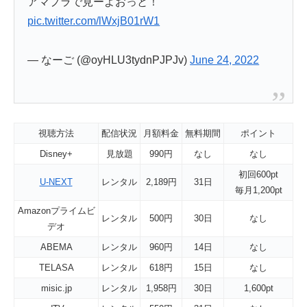
アマプラで見ーよおっと！
pic.twitter.com/lWxjB01rW1
— なーご (@oyHLU3tydnPJPJv)
June 24, 2022
視聴方法
配信状況
月額料金
無料期間
ポイント
Disney+
見放題
990円
なし
なし
初回600pt
U-NEXT
レンタル
2,189円
31日
毎月1,200pt
Amazonプライムビ
レンタル
500円
30日
なし
デオ
ABEMA
レンタル
960円
14日
なし
TELASA
レンタル
618円
15日
なし
misic.jp
レンタル
1,958円
30日
1,600pt