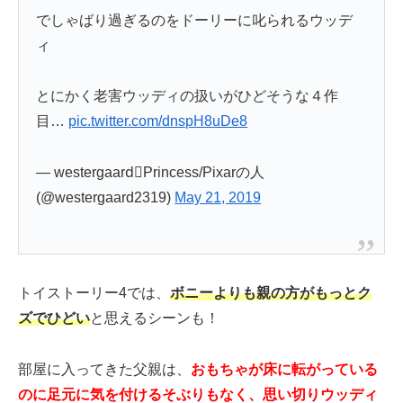
でしゃばり過ぎるのをドーリーに叱られるウッデ
ィ
とにかく老害ウッディの扱いがひどそうな４作
目…
pic.twitter.com/dnspH8uDe8
— westergaard️‍️‍⚧️Princess/Pixarの人
(@westergaard2319)
May 21, 2019
トイストーリー4では、
ボニーよりも親の方がもっとク
ズでひどい
と思えるシーンも！
部屋に入ってきた父親は、
おもちゃが床に転がっている
のに
足元に気を付けるそぶりもなく、思い切りウッディ