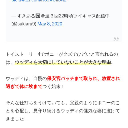
— すきある9️⃣＠週３回22時頃ツイキャス配信中
(@sukiaru9)
May 8, 2020
トイストーリー4でボニーがクズでひどいと言われるの
は、
ウッディを大切にしていないことが大きな理由
。
ウッディは、自慢の
保安官バッチまで取られ、放置され
過ぎて体に埃まで
つく始末！
そんな仕打ちをうけていても、父親のようにボニーのこ
とを心配し、見守り続けるウッディの健気な姿に泣けて
きました…