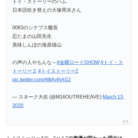
トイ・ストーリーのハム
日本語吹き替えの大塚周夫さん
0083のシナプス艦長
忍たまの山田先生
美味しんぼの海原雄山
の声の人やもんな～
#金曜ロードSHOW
#トイ・ス
トーリー２
#トイストーリー2
pic.twitter.com/rMtAylhAG2
— スネーク大佐 (@M16OUTREHEAVE)
March 13,
2020