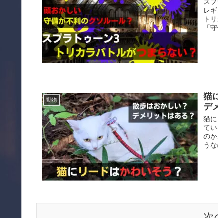
スプ
レギ
トリ
「守
猫
動物
デ
猫に
てい
のか
うな
次