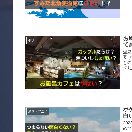
お
生活
で
温泉
受け
との
持ち
ポ
漫画・アニメ
白
20
めひ