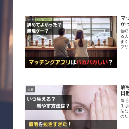
マ
生活
か
気軽
る人
まく
プリ
眉
美容
日
眉毛
生は
法な
のた