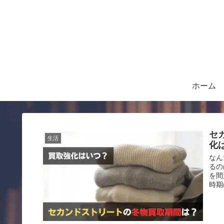
ホーム
セ
生活
化
なん
るの
を間
時期