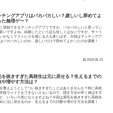
ッチングアプリはバカバカしい？虚しいし辞めてよ
った無理ゲー？
に登録できるマッチングアプリですが、バカバカしいと思ってい
多いですよね。結婚したという話も珍しくはないですが、中々う
いかなくてストレスを感じる人も多いはず。今回はマッチングア
はバカバカしいのか、虚しいだけで辞めてよかったのか調査！
2024.06.23
毛を抜きすぎた高校生は元に戻せる？生えるまでの
数や増やす方法は？
を整えようとしてつい抜きすぎたことはありませんか？特に高校
学校でメイクをできない人もいるので、隠す方法や早く伸ばす方
ど、いろいろ気になりますよね？今回は眉毛を抜きすぎた高校生
めに元に戻せるのか、生えるまでの日数や増やす方法を調査！