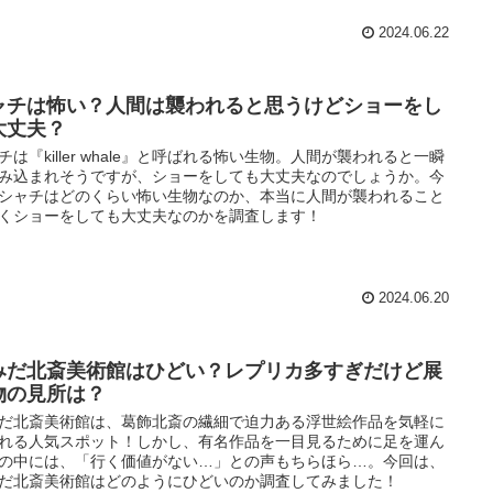
2024.06.22
ャチは怖い？人間は襲われると思うけどショーをし
大丈夫？
チは『killer whale』と呼ばれる怖い生物。人間が襲われると一瞬
み込まれそうですが、ショーをしても大丈夫なのでしょうか。今
シャチはどのくらい怖い生物なのか、本当に人間が襲われること
くショーをしても大丈夫なのかを調査します！
2024.06.20
みだ北斎美術館はひどい？レプリカ多すぎだけど展
物の見所は？
だ北斎美術館は、葛飾北斎の繊細で迫力ある浮世絵作品を気軽に
れる人気スポット！しかし、有名作品を一目見るために足を運ん
の中には、「行く価値がない…」との声もちらほら…。今回は、
だ北斎美術館はどのようにひどいのか調査してみました！