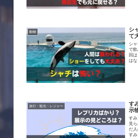
シ
動物
て
シャ
で飲
回は
はな
す
旅行・観光・レジャー
示
すみ
見ら
だ人
すみ