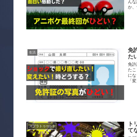
んな
か、
免
生活
た
免許
たこ
にな
「変
ト
スプラトゥーン3
て